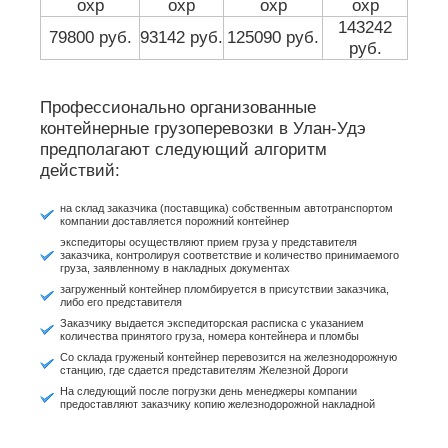
охр
охр
охр
охр
143242
79800 руб.
93142 руб.
125090 руб.
руб.
Профессионально организованные
контейнерные грузоперевозки в Улан-Удэ
предполагают следующий алгоритм
действий:
на склад заказчика (поставщика) собственным автотранспортом
компании доставляется порожний контейнер
экспедиторы осуществляют прием груза у представителя
заказчика, контролируя соответствие и количество принимаемого
груза, заявленному в накладных документах
загруженный контейнер пломбируется в присутствии заказчика,
либо его представителя
Заказчику выдается экспедиторская расписка с указанием
количества принятого груза, номера контейнера и пломбы
Со склада груженый контейнер перевозится на железнодорожную
станцию, где сдается представителям Железной Дороги
На следующий после погрузки день менеджеры компании
предоставляют заказчику копию железнодорожной накладной